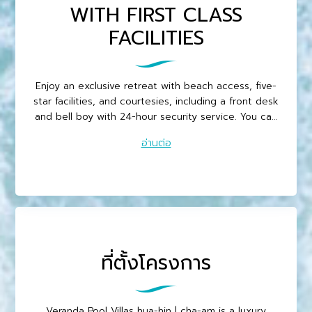
WITH FIRST CLASS
FACILITIES
Enjoy an exclusive retreat with beach access, five-
star facilities, and courtesies, including a front desk
and bell boy with 24-hour security service. You can
easily walk through your private backyard to enter
อ่านต่อ
the common garden area. The undivided beach
pool, beach...
ที่ตั้งโครงการ
Veranda Pool Villas hua-hin | cha-am is a luxury