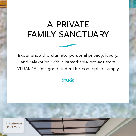
A PRIVATE
FAMILY SANCTUARY
Experience the ultimate personal privacy, luxury,
and relaxation with a remarkable project from
VERANDA. Designed under the concept of simply
Modern Luxury style that allows you to immerse
อ่านต่อ
yourself in nature privately. Strategically located at
the absolutely peacef...