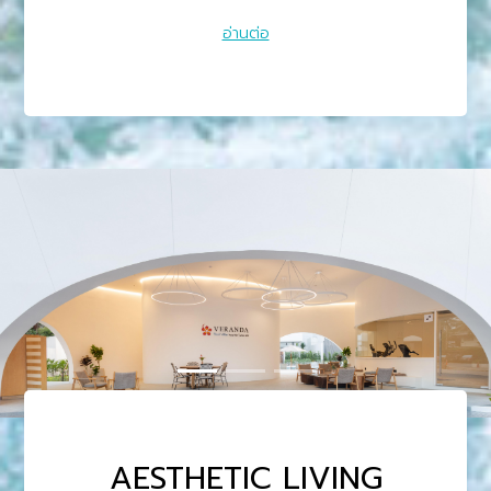
of the natural setting, embracing expansive spaces
อ่านต่อ
and inspiring views, while diverse styles bring
variety and unique ...
AESTHETIC LIVING